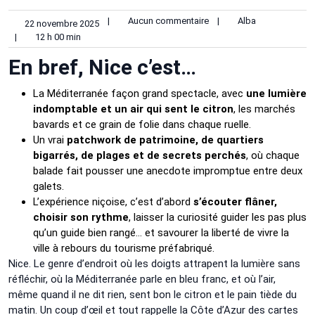
|
Aucun commentaire
|
Alba
22 novembre 2025
|
12 h 00 min
En bref, Nice c’est…
La Méditerranée façon grand spectacle, avec
une lumière
indomptable et un air qui sent le citron
, les marchés
bavards et ce grain de folie dans chaque ruelle.
Un vrai
patchwork de patrimoine, de quartiers
bigarrés, de plages et de secrets perchés
, où chaque
balade fait pousser une anecdote impromptue entre deux
galets.
L’expérience niçoise, c’est d’abord
s’écouter flâner,
choisir son rythme
, laisser la curiosité guider les pas plus
qu’un guide bien rangé… et savourer la liberté de vivre la
ville à rebours du tourisme préfabriqué.
Nice. Le genre d’endroit où les doigts attrapent la lumière sans
réfléchir, où la Méditerranée parle en bleu franc, et où l’air,
même quand il ne dit rien, sent bon le citron et le pain tiède du
matin. Un coup d’œil et tout rappelle la Côte d’Azur des cartes