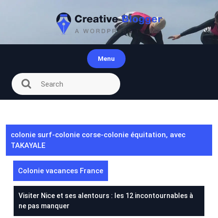
Skip
to
content
Menu
colonie surf-colonie corse-colonie équitation, avec
TAKAYALE
Colonie vacances France
Visiter Nice et ses alentours : les 12 incontournables à
ne pas manquer