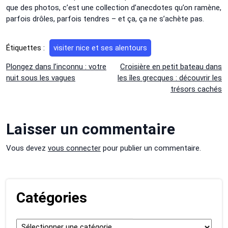
que des photos, c’est une collection d’anecdotes qu’on ramène,
parfois drôles, parfois tendres – et ça, ça ne s’achète pas.
Étiquettes :
visiter nice et ses alentours
Navigation
Plongez dans l’inconnu : votre
Croisière en petit bateau dans
nuit sous les vagues
les îles grecques : découvrir les
de
trésors cachés
l’article
Laisser un commentaire
Vous devez
vous connecter
pour publier un commentaire.
Catégories
Catégories