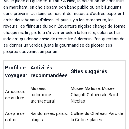
Ah, le piège du guide tout fait ! À Nice, la sélection se construit
en marchant, en choisissant son banc public ou en bifurquant
sans prévenir. Certains se noient de musées, d’autres papotent
entre deux bocaux d’olives, et puis il y a les marcheurs, les
rêveurs, les flâneurs du soir. L’aventure niçoise change de forme
chaque matin, prête à s’inventer selon la lumière, selon cet air
indolent qui donne envie de remettre à demain. Pas question de
se donner un verdict, juste la gourmandise de picorer ses
propres souvenirs, un par un.
Profil de
Activités
Sites suggérés
voyageur
recommandées
Musées,
Musée Matisse, Musée
Amoureux
patrimoine
Chagall, Cathédrale Saint-
de culture
architectural
Nicolas
Adepte de
Randonnées, parcs,
Colline du Château, Parc de
nature
plages
la Colline, plages