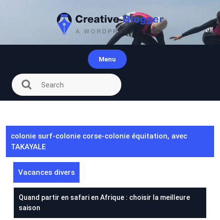
Skip
to
content
Menu
colonie surf-colonie corse-colonie équitation, avec
TAKAYALE
Vacances divers
Quand partir en safari en Afrique : choisir la meilleure
saison