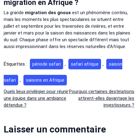
migration en Afrique ?
La grande
migration des gnous
est un phénomène continu,
mais les moments les plus spectaculaires se situent entre
juillet et septembre pour les traversées de rivières, et entre
janvier et mars pour la saison des naissances dans les plaines
du sud. Chaque phase offre un spectacle différent mais tout
aussi impressionnant dans les réserves naturelles d’Afrique.
Étiquettes :
période safari
,
safari afrique
,
saison
safari
,
saisons en Afrique
Navigation
Quels lieux privilégier pour réunir
Pourquoi certaines destinations
une équipe dans une ambiance
attirent-elles davantage les
de
détendue ?
investisseurs ?
l’article
Laisser un commentaire